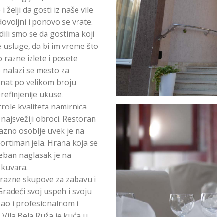
i želji da gosti iz naše vile
ovoljni i ponovo se vrate.
ili smo se da gostima koji
usluge, da bi im vreme što
 razne izlete i posete
e nalazi se mesto za
nat po velikom broju
prefinjenije ukuse.
ole kvaliteta namirnica
ajsvežiji obroci. Restoran
azno osoblje uvek je na
ortiman jela. Hrana koja se
oseban naglasak je na
kuvara.
azne skupove za zabavu i
Gradeći svoj uspeh i svoju
ao i profesionalnom i
ila Bela Ruža je kuća u