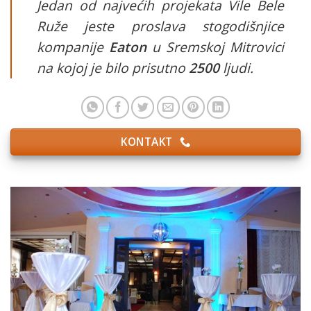
Jedan od najvećih projekata Vile Bele
Ruže jeste proslava stogodišnjice
kompanije
Eaton
u Sremskoj Mitrovici
na kojoj je bilo prisutno
2500
ljudi.
KONTAKT