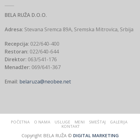
BELA RUŽA D.O.O.
Adresa:
Stevana Sremca 89A, Sremska Mitrovica, Srbija
Recepcija:
022/640-400
Restoran:
022/640-644
Direktor:
063/541-176
Menadžer:
069/641-367
Email:
belaruza@neobee.net
POČETNA
O NAMA
USLUGE
MENI
SMEŠTAJ
GALERIJA
KONTAKT
Copyright BELA RUŽA ©
DIGITAL MARKETING