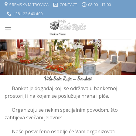
Skip
SREMSKA MITROVICA
CONTACT
08:00 - 17:00
to
+381 22 640 400
content
Vila Bela Ruža – Banketi
Banket je događaj koji se održava u banketnoj
prostoriji i na kojem se poslužuje hrana i piće.
Organizuju se nekim specijalnim povodom, što
zahtijeva svečani jelovnik.
Naše posvećeno osoblje će Vam organizovati